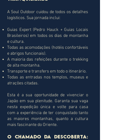
A Soul Outdoor cuidou de todos os detalhes
logísticos. Sua jornada inclui:
Guias Expert (Pedro Hauck + Guias Locais
Brasileiros) em todos os dias de montanha
e cultura.
Todas as acomodações (hotéis confortáveis
e abrigos funcionais).
A maioria das refeições durante o trekking
de alta montanha.
Transporte e transfers em todo o itinerário.
Todas as entradas nos templos, museus e
atrações citadas.
Esta é a sua oportunidade de vivenciar o
Japão em sua plenitude. Garanta sua vaga
nesta expedição única e volte para casa
com a experiência de ter conquistado tanto
as maiores montanhas, quanto a cultura
mais fascinante do Oriente.
O Chamado da Descoberta: