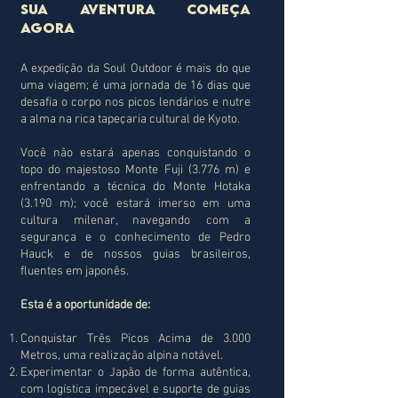
Sua Aventura Começa
Agora
A expedição da Soul Outdoor é mais do que
uma viagem; é uma jornada de 16 dias que
desafia o corpo nos picos lendários e nutre
a alma na rica tapeçaria cultural de Kyoto.
Você não estará apenas conquistando o
topo do majestoso Monte Fuji (3.776 m) e
enfrentando a técnica do Monte Hotaka
(3.190 m); você estará imerso em uma
cultura milenar, navegando com a
segurança e o conhecimento de Pedro
Hauck e de nossos guias brasileiros,
fluentes em japonês.
Esta é a oportunidade de:
Conquistar Três Picos Acima de 3.000
Metros, uma realização alpina notável.
Experimentar o Japão de forma autêntica,
com logística impecável e suporte de guias