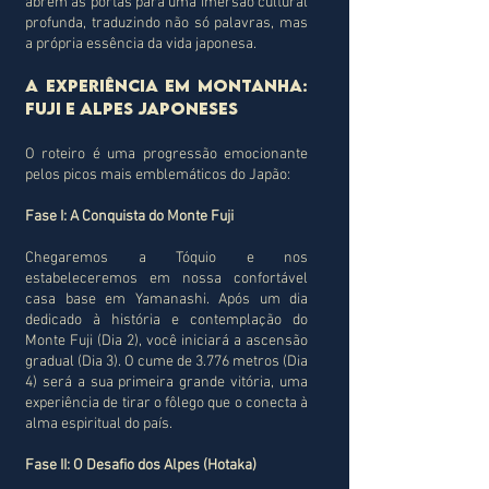
abrem as portas para uma imersão cultural
profunda, traduzindo não só palavras, mas
a própria essência da vida japonesa.
A experiência em montanha:
Fuji e alpes japoneses
O roteiro é uma progressão emocionante
pelos picos mais emblemáticos do Japão:
Fase I: A Conquista do Monte Fuji
Chegaremos a Tóquio e nos
estabeleceremos em nossa confortável
casa base em Yamanashi. Após um dia
dedicado à história e contemplação do
Monte Fuji (Dia 2), você iniciará a ascensão
gradual (Dia 3). O cume de 3.776 metros (Dia
4) será a sua primeira grande vitória, uma
experiência de tirar o fôlego que o conecta à
alma espiritual do país.
Fase II: O Desafio dos Alpes (Hotaka)