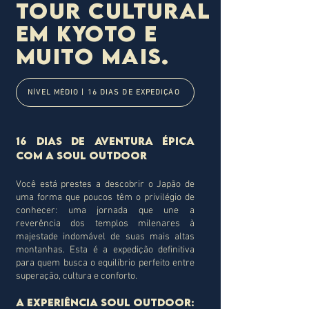
tour cultural
em Kyoto e
muito mais.
NÍVEL MÉDIO | 16 DIAS DE EXPEDIÇÃO
16 Dias de Aventura Épica
com a Soul Outdoor
Você está prestes a descobrir o Japão de
uma forma que poucos têm o privilégio de
conhecer: uma jornada que une a
reverência dos templos milenares à
majestade indomável de suas mais altas
montanhas. Esta é a expedição definitiva
para quem busca o equilíbrio perfeito entre
superação, cultura e conforto.
A Experiência Soul Outdoor: