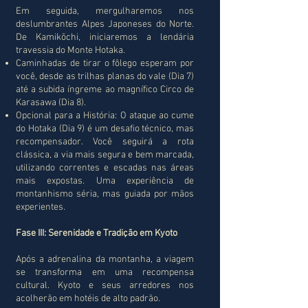
Em seguida, mergulharemos nos
deslumbrantes Alpes Japoneses do Norte.
De Kamikōchi, iniciaremos a lendária
travessia do Monte Hotaka.
Caminhadas de tirar o fôlego esperam por
você, desde as trilhas planas do vale (Dia 7)
até a subida íngreme ao magnífico Circo de
Karasawa (Dia 8).
Opcional para a História: O ataque ao cume
do Hotaka (Dia 9) é um desafio técnico, mas
recompensador. Você seguirá a rota
clássica, a via mais segura e bem marcada,
utilizando correntes e escadas nas áreas
mais expostas. Uma experiência de
montanhismo séria, mas guiada por mãos
experientes.
Fase III: Serenidade e Tradição em Kyoto
Após a adrenalina da montanha, a viagem
se transforma em uma recompensa
cultural. Kyoto e seus arredores nos
acolherão em hotéis de alto padrão.