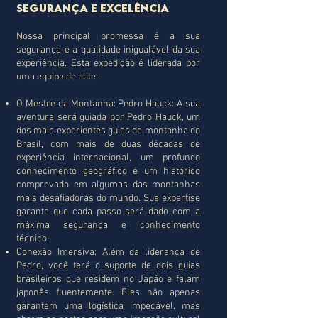
Segurança e Excelência
Nossa principal promessa é a sua
segurança e a qualidade inigualável da sua
experiência. Esta expedição é liderada por
uma equipe de elite:
O Mestre da Montanha: Pedro Hauck: A sua
aventura será guiada por Pedro Hauck, um
dos mais experientes guias de montanha do
Brasil, com mais de duas décadas de
experiência internacional, um profundo
conhecimento geográfico e um histórico
comprovado em algumas das montanhas
mais desafiadoras do mundo. Sua expertise
garante que cada passo será dado com a
máxima segurança e conhecimento
técnico.
Conexão Imersiva: Além da liderança de
Pedro, você terá o suporte de dois guias
brasileiros que residem no Japão e falam
japonês fluentemente. Eles não apenas
garantem uma logística impecável, mas