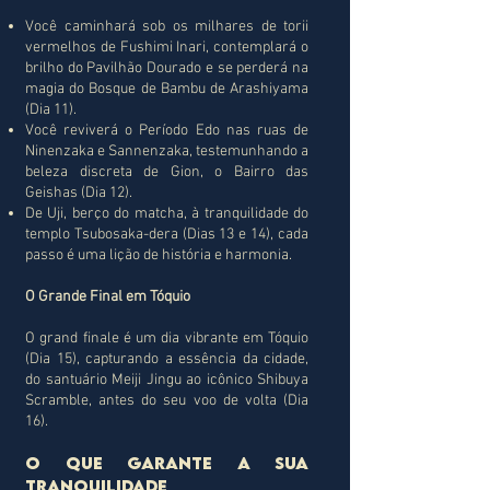
Você caminhará sob os milhares de torii
vermelhos de Fushimi Inari, contemplará o
brilho do Pavilhão Dourado e se perderá na
magia do Bosque de Bambu de Arashiyama
(Dia 11).
Você reviverá o Período Edo nas ruas de
Ninenzaka e Sannenzaka, testemunhando a
beleza discreta de Gion, o Bairro das
Geishas (Dia 12).
De Uji, berço do matcha, à tranquilidade do
templo Tsubosaka-dera (Dias 13 e 14), cada
passo é uma lição de história e harmonia.
O Grande Final em Tóquio
O grand finale é um dia vibrante em Tóquio
(Dia 15), capturando a essência da cidade,
do santuário Meiji Jingu ao icônico Shibuya
Scramble, antes do seu voo de volta (Dia
16).
O que garante a sua
tranquilidade