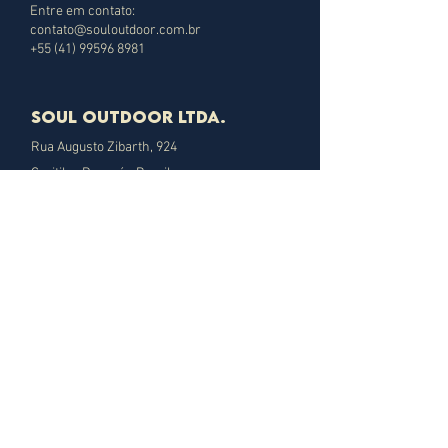
Entre em contato:
contato@souloutdoor.com.br
+55 (41) 99596 8981
SOUL OUTDOOR LTDA.
Rua Augusto Zibarth, 924
Curitiba, Paraná - Brasil
07.858.753
/0001-81
Deixe aqui sua mensagem :)
Nome
Email