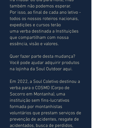
irá mudar do dia para noite, mas
também não podemos esperar.
Por isso, ao final de cada ano letivo -
todos os nossos roteiros nacionais,
expedições e cursos terão
uma verba destinada a Instituições
que compartilham com nossa
essência, visão e valores.
Quer fazer parte desta mudança?
Você pode ajudar adquirir produtos
na lojinha da Soul Outdoor aqui.
Em 2022, a Soul Coletivo destinou a
verba para o COSMO (Corpo de
Socorro em Montanha), uma
instituição sem fins-lucrativos
formada por montanhistas
voluntários que prestam serviços de
prevenção de acidentes, resgate de
acidentados, busca de perdidos,