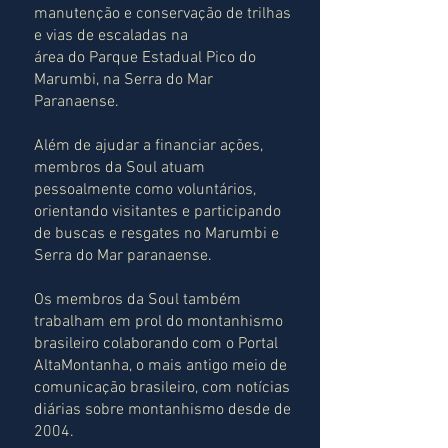
manutenção e conservação de trilhas
e vias de escaladas na
área do Parque Estadual Pico do
Marumbi, na Serra do Mar
Paranaense.
Além de ajudar a financiar ações,
membros da Soul atuam
pessoalmente como voluntários,
orientando visitantes e participando
de buscas e resgates no Marumbi e
Serra do Mar paranaense.
Os membros da Soul também
trabalham em prol do montanhismo
brasileiro colaborando com o Portal
AltaMontanha, o mais antigo meio de
comunicação brasileiro, com notícias
diárias sobre montanhismo desde de
2004.