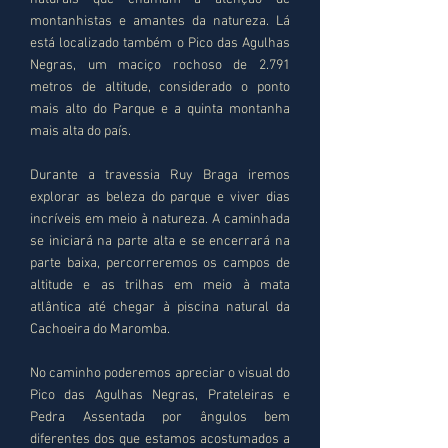
montanhistas e amantes da natureza. Lá
está localizado também o Pico das Agulhas
Negras, um maciço rochoso de 2.791
metros de altitude, considerado o ponto
mais alto do Parque e a quinta montanha
mais alta do país.
Durante a travessia Ruy Braga iremos
explorar as beleza do parque e viver dias
incríveis em meio à natureza. A caminhada
se iniciará na parte alta e se encerrará na
parte baixa, percorreremos os campos de
altitude e as trilhas em meio à mata
atlântica até chegar à piscina natural da
Cachoeira do Maromba.
No caminho poderemos apreciar o visual do
Pico das Agulhas Negras, Prateleiras e
Pedra Assentada por ângulos bem
diferentes dos que estamos acostumados a