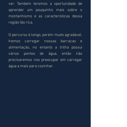
ver. Também teremos a oportunidade de
aprender um pouquinho mais sobre o
montanhismo e as características dessa
região tão rica.
O percurso é longo, porém muito agradável.
Iremos carregar nossas barracas e
alimentação, no entanto a trilha possui
vários pontos de água, então não
precisaremos nos preocupar em carregar
água a mais para cozinhar.