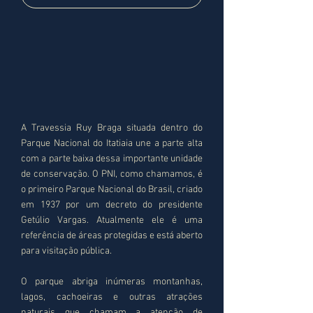
A Travessia Ruy Braga situada dentro do
Parque Nacional do Itatiaia une a parte alta
com a parte baixa dessa importante unidade
de conservação. O PNI, como chamamos, é
o primeiro Parque Nacional do Brasil, criado
em 1937 por um decreto do presidente
Getúlio Vargas. Atualmente ele é uma
referência de áreas protegidas e está aberto
para visitação pública.
O parque abriga inúmeras montanhas,
lagos, cachoeiras e outras atrações
naturais que chamam a atenção de