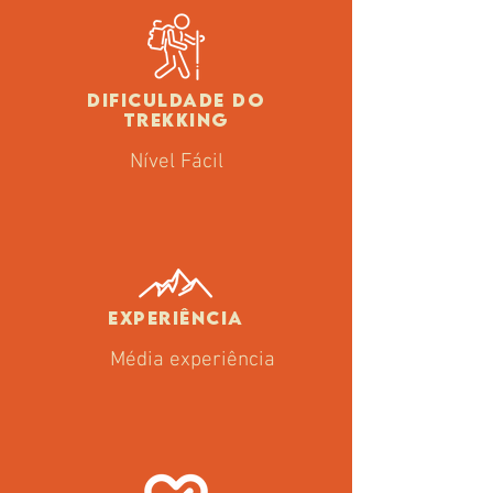
DIFICULDADE
DO
TREKKING
Nível Fácil
EXPERIÊNCIA
Média experiência