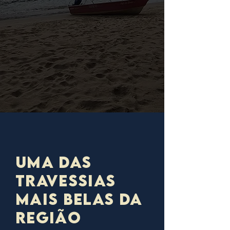
umA das
trAvessias
mais belas da
região