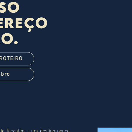
íso
ereço
ro.
 ROTEIRO
mbro
 de Tocantins - um destino pouco