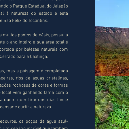
sendo o Parque Estadual do Jalapão
ral à natureza do estado e está
e São Félix do Tocantins.
a muitos pontos de oásis, possui a
 o ano inteiro e sua área total é
cortada por belezas naturais com
 Cerrado para a Caatinga.
nas, mas a paisagem é completada
iras, rios de águas cristalinas,
ações rochosas de cores e formas
 o local vem ganhando fama com o
a quem quer tirar uns dias longe
ansar e curtir a natureza.
vedouros, os poços de água azul-
. Um cenário incrível que também