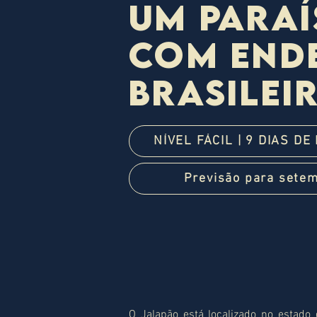
um para
com end
brasilei
NÍVEL FÁCIL | 9 DIAS DE
Previsão para sete
O Jalapão está localizado no estado